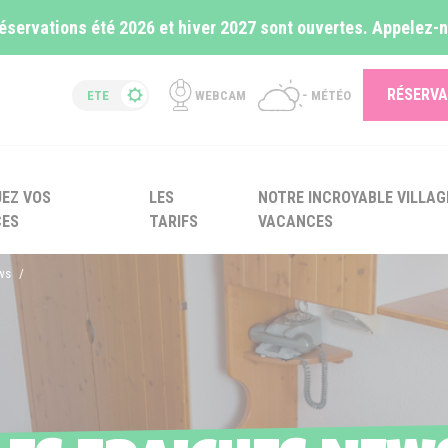
éservations été 2026 et hiver 2027 sont ouvertes. Appelez-
RÉSERVA
ETE
WEBCAM
MÉTÉO
UEZ VOS
LES
NOTRE INCROYABLE
VILLAG
CES
TARIFS
VACANCES
ews