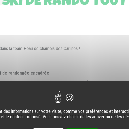
 SKI DE RANDO TOUT
dans la team Peau de chamois des Carlines !
i de randonnée encadrée
i au déjeuner du mercredi (pique-nique possible)
r un
guide de haute-montagne
lle, sonde)
iveau du groupe et des conditions météo
 des informations sur votre visite, comme vos préférences et interactio
 et le contenu proposé. Vous pouvez choisir de les activer ou de les dé
sonnes