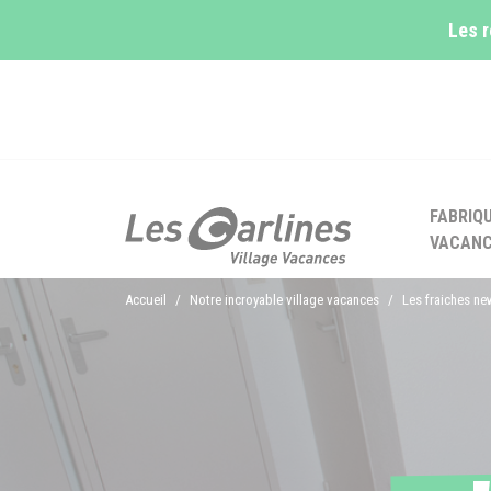
Panneau de gestion des cookies
Les r
FABRIQ
VACAN
Accueil
Notre incroyable village vacances
Les fraiches n