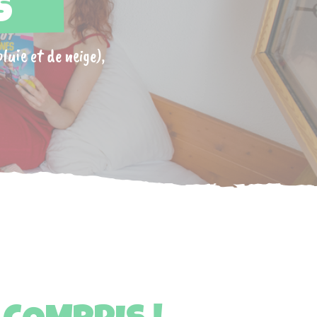
S
luie et de neige),