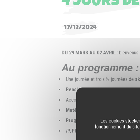
4 JOURS DE
17/12/2024
DU 29 MARS AU 02 AVRIL
: bienvenus 
Au programme :
Une journée et trois ½ journées de
sk
Pension complète
du dîner du samed
Accompagnement et encadrement pa
Matériel de sécurité
fourni (DVA, pe
Programme adapté
en fonction du n
Les cookies stockent
fonctionnement du site
/!\ Places limitées
: maximum 6 per