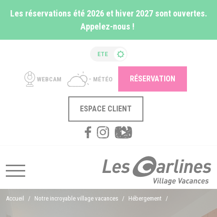
Panneau de gestion des cookies
Les réservations été 2026 et hiver 2027 sont ouvertes.
Appelez-nous !
ETE
RÉSERVATION
WEBCAM
MÉTÉO
ESPACE CLIENT
Accueil
Notre incroyable village vacances
Hébergement